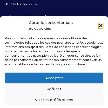
Tel: 06 07 33 47 16
Mail:
contact@cmc95.fr
Gérer le consentement
aux cookies
Nous Localiser
Pour offrir les meilleures expériences, nous utilisons des
Newsletters
technologies telles que les cookies pour stocker et/ou accéder aux
informations des appareils. Le fait de consentir à ces technologies
nous permettra de traiter des données telles que le
Inscrivez-vous!
comportement de navigation ou les ID uniques sur ce site. Le fait
de ne pas consentir ou de retirer son consentement peut avoir un
effet négatif sur certaines caractéristiques et fonctions.
Inscrivez-vous pour les dernières nouvelles et les
informations importantes.
Accepter
Refuser
Voir les préférences