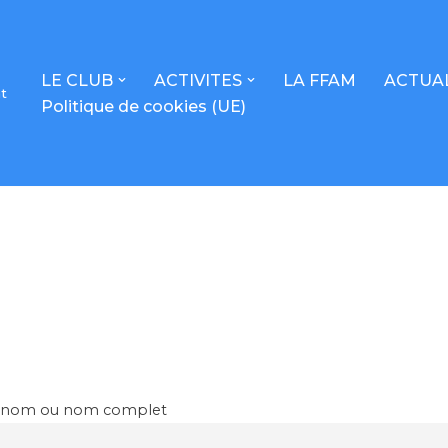
LE CLUB
ACTIVITES
LA FFAM
ACTUA
t
Politique de cookies (UE)
énom ou nom complet