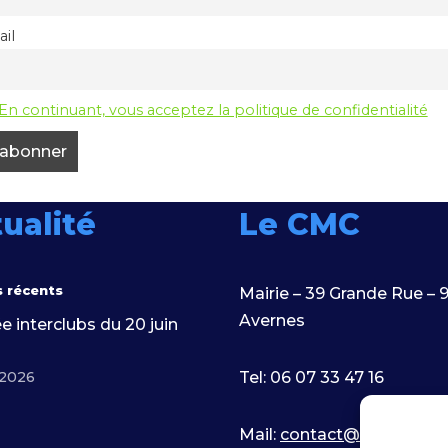
il
En continuant, vous acceptez la politique de confidentialité
ualité
Le CMC
s récents
Mairie – 39 Grande Rue – 
Avernes
e interclubs du 20 juin
 2026
Tel: 06 07 33 47 16
Mail:
contact@cmc95.fr