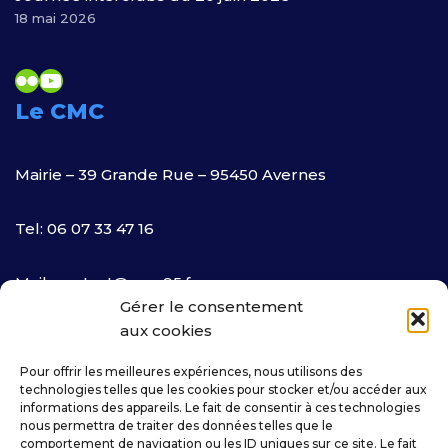
18 mai 2026
Le CMC
Mairie – 39 Grande Rue – 95450 Avernes
Tel: 06 07 33 47 16
Mail:
contact@cmc95.fr
Gérer le consentement
aux cookies
Nous Localiser
Pour offrir les meilleures expériences, nous utilisons des
Newsletters
technologies telles que les cookies pour stocker et/ou accéder aux
informations des appareils. Le fait de consentir à ces technologies
nous permettra de traiter des données telles que le
Inscrivez-vous!
comportement de navigation ou les ID uniques sur ce site. Le fait